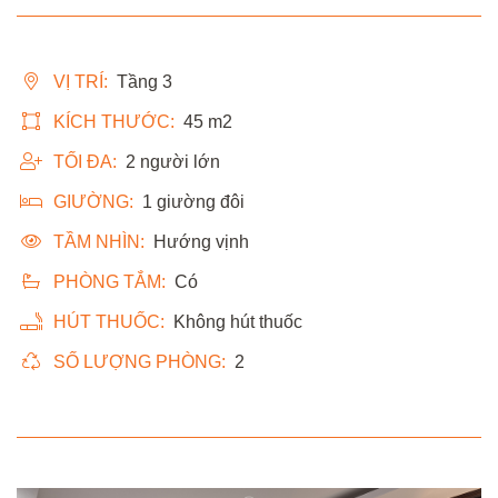
VỊ TRÍ:
Tầng 3
KÍCH THƯỚC:
45 m2
TỐI ĐA:
2 người lớn
GIƯỜNG:
1 giường đôi
TẦM NHÌN:
Hướng vịnh
PHÒNG TẮM:
Có
HÚT THUỐC:
Không hút thuốc
SỐ LƯỢNG PHÒNG:
2